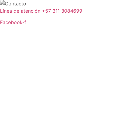
Ir
al
Línea de atención +57 311 3084699
contenido
Facebook-f